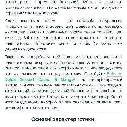
неповторного шарму. Це ідеальний вибір для цінителів
солодких смаколиків з насиченим смаком, який подарує вам
справжній італійський досвід.
Кожен шматочок кексу — це гармонія натуральних
інгредієнтів, з яких створено цей шедевр кондитерського
мистецтва. Завдяки додаванню горіхів пекан та кави, цей
кекс від Balocco перетворює кожен момент на справжнє
задоволення. Порадуйте себе та своїх близьких цим
унікальним десертом!
Якщо вам сподобався цей кекс, ми впевнені, що ви із
задоволенням відкриєте для себе й інші смачні витвори від
Balocco! Ознайомтеся з їх асортиментом і насолоджуйтеся
новими смаками в кожному шматочку. Спробуйте
Balocco
Dolce Dessert Cacao & Mango
! Цей неперевершений
італійський кекс поєднує два розкішних креми — шоколадний
та манговий, даруючи ідеальний баланс між солодкістю та
екзотичною свіжістю. Легке тісто та багатий начинок роблять
його бездоганним вибором як для святкових моментів, так і
для комфортного чаювання.
Основні характеристики: