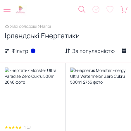
Всі солодощі
Напої
Ірландські Енергетики
Фільтр
За популярністю
1
1