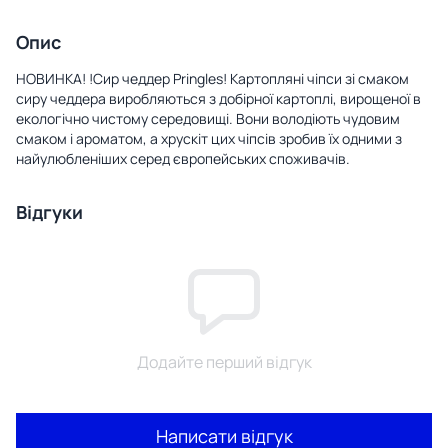
Опис
НОВИНКА! !Сир чеддер Pringles! Картопляні чіпси зі смаком
сиру чеддера виробляються з добірної картоплі, вирощеної в
екологічно чистому середовищі. Вони володіють чудовим
смаком і ароматом, а хрускіт цих чіпсів зробив їх одними з
найулюбленіших серед європейських споживачів.
Відгуки
Додайте перший відгук
Написати відгук