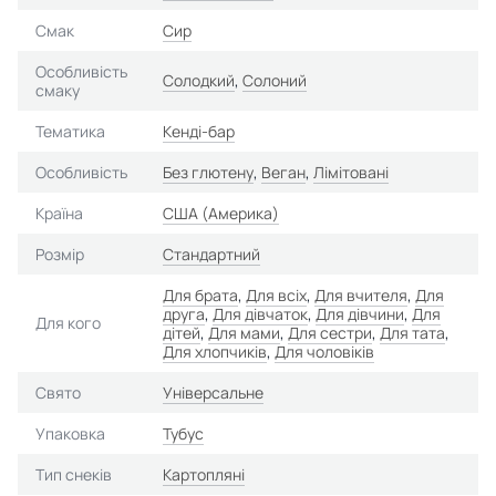
Смак
Сир
Особливість
Солодкий
,
Солоний
смаку
Тематика
Кенді-бар
Особливість
Без глютену
,
Веган
,
Лімітовані
Країна
США (Америка)
Розмір
Стандартний
Для брата
,
Для всіх
,
Для вчителя
,
Для
друга
,
Для дівчаток
,
Для дівчини
,
Для
Для кого
дітей
,
Для мами
,
Для сестри
,
Для тата
,
Для хлопчиків
,
Для чоловіків
Свято
Універсальне
Упаковка
Тубус
Тип снеків
Картопляні