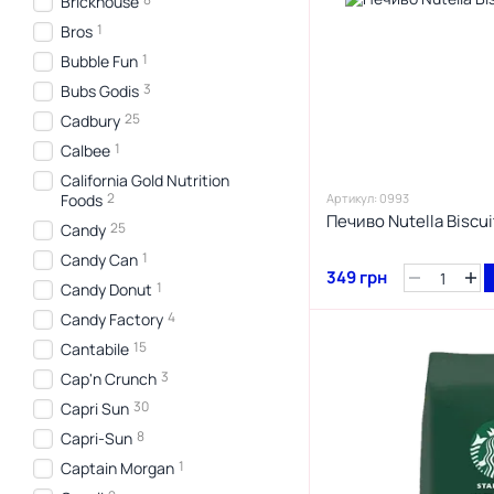
Brickhouse
1
Bros
1
Bubble Fun
3
Bubs Godis
25
Cadbury
1
Calbee
California Gold Nutrition
2
Foods
Артикул: 0993
Печиво Nutella Biscu
25
Candy
1
Candy Can
349 грн
1
Candy Donut
4
Candy Factory
15
Cantabile
3
Cap'n Crunch
30
Capri Sun
8
Capri-Sun
1
Captain Morgan