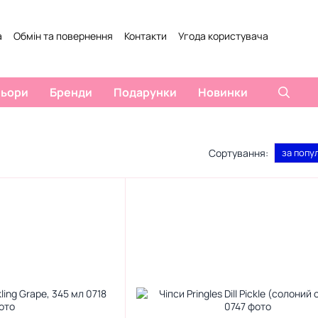
а
Обмін та повернення
Контакти
Угода користувача
Відгуки про магазин
льори
Бренди
Подарунки
Новинки
Сортування:
за попу