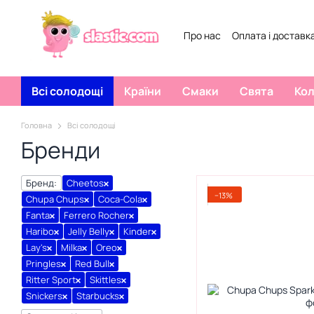
Перейти к основному контенту
Про нас
Оплата і доставк
Договір публічної оферти
Всі солодощі
Країни
Смаки
Свята
Ко
Головна
Всі солодощі
Бренди
Бренд:
Cheetos
−13%
Chupa Chups
Coca-Cola
Fanta
Ferrero Rocher
Haribo
Jelly Belly
Kinder
Lay's
Milka
Oreo
Pringles
Red Bull
Ritter Sport
Skittles
Snickers
Starbucks