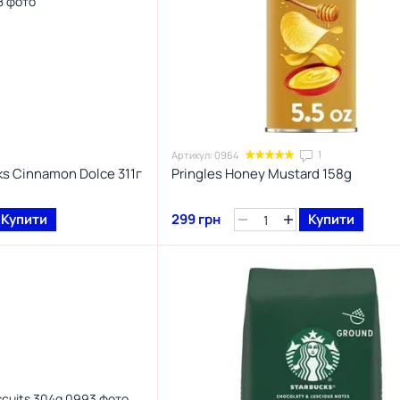
1
Артикул: 0964
s Cinnamon Dolce 311г
Pringles Honey Mustard 158g
Купити
299 грн
Купити