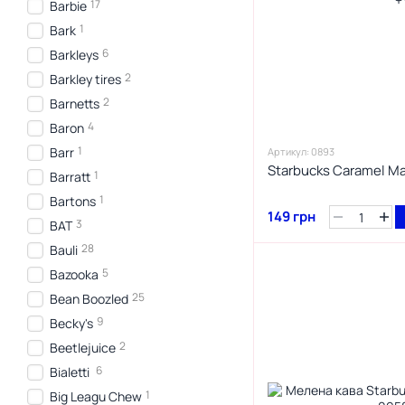
17
Barbie
1
Bark
6
Barkleys
2
Barkley tires
2
Barnetts
4
Baron
1
Barr
Артикул: 0893
Starbucks Caramel M
1
Barratt
1
Bartons
149 грн
3
BAT
28
Bauli
5
Bazooka
25
Bean Boozled
9
Becky's
2
Beetlejuice
6
Bialetti
1
Big Leagu Chew