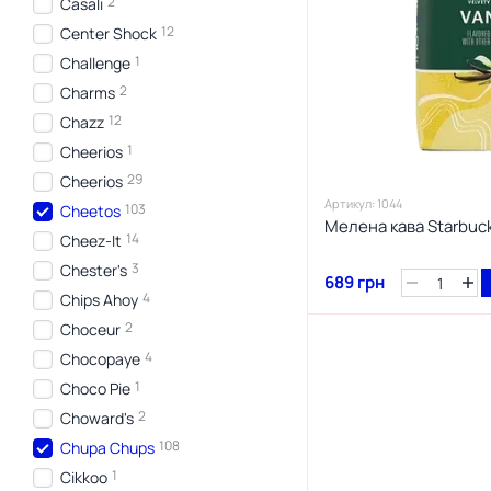
2
Casali
12
Center Shock
1
Challenge
2
Charms
12
Chazz
1
Cheerios
29
Cheerios
Артикул: 1044
103
Cheetos
Мелена кава Starbucks
14
Cheez-It
3
Chester's
689 грн
4
Chips Ahoy
2
Choceur
4
Chocopaye
1
Choco Pie
2
Choward's
108
Chupa Chups
1
Cikkoo