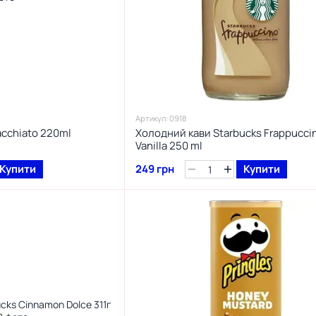
Артикул: 0918
acchiato 220ml
Холодний кави Starbucks Frappucci
Vanilla 250 ml
Купити
249 грн
Купити