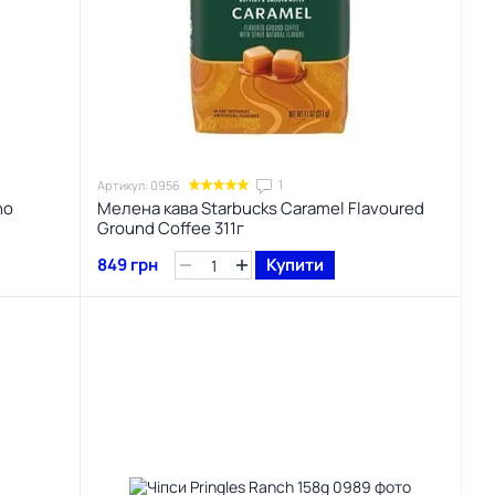
1
Артикул: 0956
no
Мелена кава Starbucks Caramel Flavoured
Ground Coffee 311г
849 грн
Купити