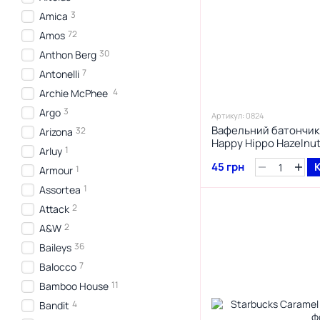
3
Amica
72
Amos
30
Anthon Berg
7
Antonelli
4
Archie McPhee
3
Argo
Артикул: 0824
Вафельний батончик 
32
Arizona
Happy Hippo Hazelnut
1
Arluy
45 грн
1
Armour
1
Assortea
2
Attack
2
A&W
36
Baileys
7
Balocco
11
Bamboo House
4
Bandit