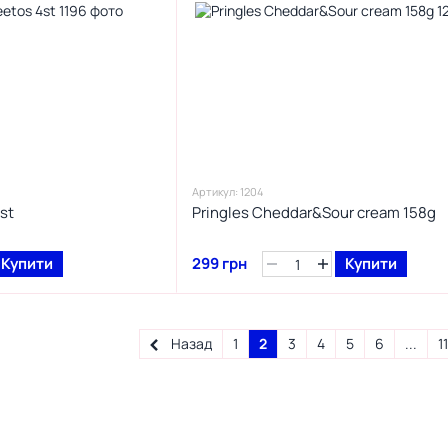
Артикул: 1204
st
Pringles Cheddar&Sour cream 158g
Купити
299 грн
Купити
Назад
1
2
3
4
5
6
...
1