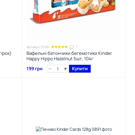
1
Артикул: 0749
гірок)
Вафельні батончики бегемотики Kinder
Happy Hippo Hazelnut 5шт, 104г
199 грн
Купити