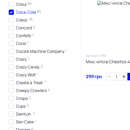
65
Cirkul
85
Coca-Cola
18
Cokoc
2
Concord
1
Confetti
1
Coral
1
Cozzoli Machine Company
Артикул: 1196
1
Crazy
Мікс чіпсів Cheetos 4
2
Crazy Candy
1
Crazy Wolf
299 грн
7
Create a Treat
4
Creepy Crawlers
2
Crispo
2
Cups
7
Damtuh
1
Dan Cake
6
Danone