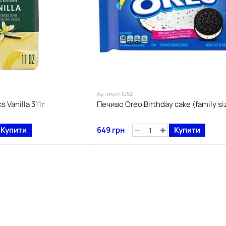
Артикул: 1052
 Vanilla 311г
Печиво Oreo Birthday cake (family si
Купити
649 грн
Купити