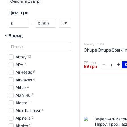
Очистити фільтр
Ціна, грн
От Ціна, грн
До Ціна, грн
ОК
Бренд
Артикул: 0718
Chupa Chups Sparklin
10
Abtey
79 грн
3
ADA
69 грн
6
AirHeads
4
Airwaves
4
Akbar
3
Alani Nu
12
Alesto
4
Alois Dallmayr
2
Alpinella
5
Altoids