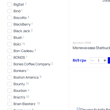
7
BigSat
1
Bind
3
Biscotto
1
BlackBerry
2
Black Jack
1
Blush
Артикул: 0958
14
Bolci
Мелена кава Starbuck
3
Bon-Cadeau
1
BONDS
849 грн
2
Bones Coffee Company
1
Bonkers
9
Boston America
12
Bounty
4
Bourbon
10
Brach's
15
Brain Blasterz
8