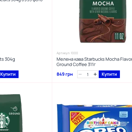
Артикул: 1000
its 304g
Мелена кава Starbucks Mocha Flavo
Ground Coffee 311г
Купити
849 грн
Купити