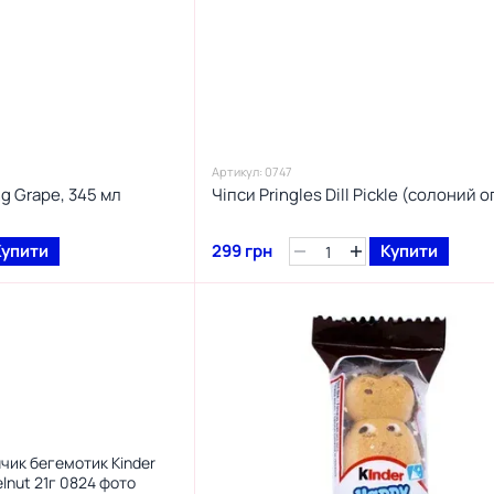
Артикул: 0747
g Grape, 345 мл
Чіпси Pringles Dill Pickle (солоний о
Купити
299 грн
Купити