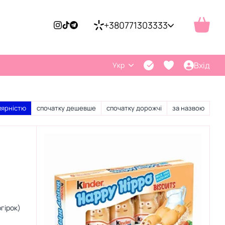
+380771303333
Вхід
Укр
лярністю
спочатку дешевше
спочатку дорожчі
за назвою