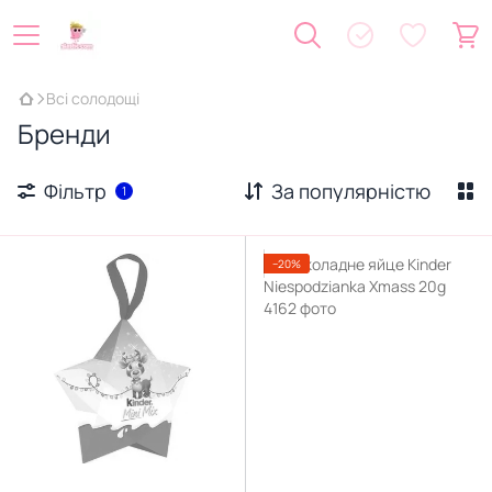
Всі солодощі
Бренди
Фільтр
За популярністю
1
−20%