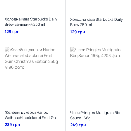
Холодна кава Starbucks Daily
Холодна кава Starbucks Daily
Brew ванільний 250 ml
Brew 250 ml
129 грн
129 грн
Желейні цукерки Haribo
Чіпси Pringles Multigrain Bbq
Weihnachtsbäckerei Fruit Gum
Sauce 166g
Christmas Edition 250g
239 грн
249 грн