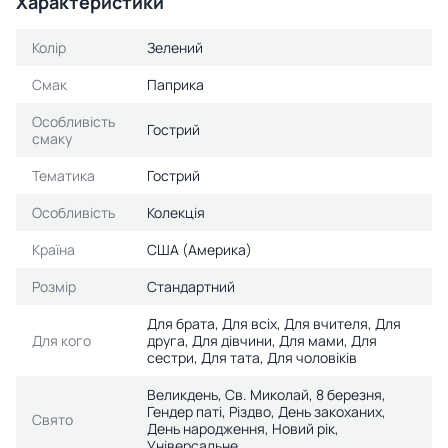
Характеристики
Колір
Зелений
Смак
Паприка
Особливість
Гострий
смаку
Тематика
Гострий
Особливість
Колекція
Країна
США (Америка)
Розмір
Стандартний
Для брата, Для всіх, Для вчителя, Для
Для кого
друга, Для дівчини, Для мами, Для
сестри, Для тата, Для чоловіків
Великдень, Св. Миколай, 8 березня,
Гендер паті, Різдво, День закоханих,
Свято
День народження, Новий рік,
Універсальне