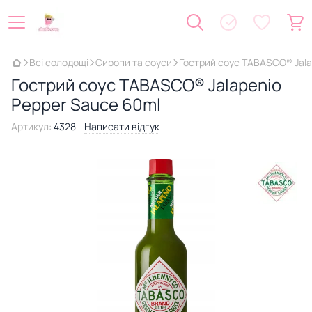
Всі солодощі
Сиропи та соуси
Гострий соус TABASCO® Jala
Гострий соус TABASCO® Jalapenio
Pepper Sauce 60ml
Артикул:
4328
Написати відгук