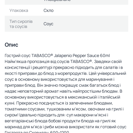
Упаковка
Скло
Тип сиропів
Соус
та соусів
Опис
Гострий соус TABASCO® Jalapenio Pepper Sauce 60ml
Найм'якша пропозиція від соусів TABASCO®. Завдяки своїй
консистенції і рецептурі прекрасно підходить для салатів і в
якості приправи до блюд з морепродуктів. Цей універсальний
соус в основному використовується для маринування і
приправи блюд. Він значно покращує смак багатьох блюд і
надає неповторний аромат навіть найпростішим блюдам. В
основному використовується в мексиканській і італійській
кухні. Прекрасно поєднується із запеченими блюдами,
томатними соусами, тушкованим м'ясом, овочами на грилі і
сиром! Ідеально підходить для: суп макарони м'ясні і
вегетаріанські блюда бобові продукти блюда на грилі як
маринад для м'яса і риби можна використати як готовий соус
Гострота по Сковиллу: 600-1200